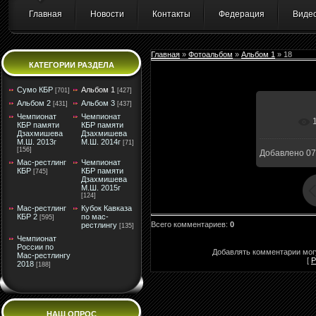
Главная
Новости
Контакты
Федерация
Виде
Главная
»
Фотоальбом
»
Альбом 1
» 18
КАТЕГОРИИ РАЗДЕЛА
Сумо КБР
Альбом 1
[701]
[427]
Альбом 2
Альбом 3
[431]
[437]
Чемпионат
Чемпионат
КБР памяти
КБР памяти
Дзахмишева
Дзахмишева
М.Ш. 2013г
М.Ш. 2014г
[71]
[156]
Добавлено
07
Мас-рестлинг
Чемпионат
КБР
КБР памяти
[745]
Дзахмишева
М.Ш. 2015г
[124]
Мас-рестлинг
Кубок Кавказа
КБР 2
по мас-
[595]
Всего комментариев
:
0
рестлингу
[135]
Чемпионат
России по
Добавлять комментарии могу
Мас-рестлингу
[
Р
2018
[188]
НАШ ОПРОС