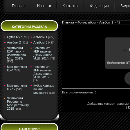
Главная
Новости
Контакты
Федерация
Виде
Главная
»
Фотоальбом
»
Альбом 1
» 42
КАТЕГОРИИ РАЗДЕЛА
Сумо КБР
Альбом 1
[701]
[427]
Альбом 2
Альбом 3
[431]
[437]
Чемпионат
Чемпионат
КБР памяти
КБР памяти
Дзахмишева
Дзахмишева
М.Ш. 2013г
М.Ш. 2014г
[71]
[156]
Добавлено
07
Мас-рестлинг
Чемпионат
КБР
КБР памяти
[745]
Дзахмишева
М.Ш. 2015г
[124]
Мас-рестлинг
Кубок Кавказа
КБР 2
по мас-
[595]
Всего комментариев
:
0
рестлингу
[135]
Чемпионат
России по
Добавлять комментарии могу
Мас-рестлингу
[
Р
2018
[188]
НАШ ОПРОС