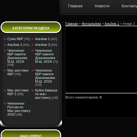
Главная
Новости
Контакт
Главная
»
Фотоальбом
»
Альбом 1
» Image 2
КАТЕГОРИИ РАЗДЕЛА
Сумо КБР
Альбом 1
[701]
[427]
Альбом 2
Альбом 3
[431]
[437]
Чемпионат
Чемпионат
КБР памяти
КБР памяти
Дзахмишева
Дзахмишева
М.Ш. 2013г
М.Ш. 2014г
[71]
[156]
Мас-рестлинг
Чемпионат
КБР
КБР памяти
[745]
Дзахмишева
М.Ш. 2015г
[124]
Мас-рестлинг
Кубок Кавказа
КБР 2
по мас-
[595]
Всего комментариев
:
0
рестлингу
[135]
Чемпионат
России по
Мас-рестлингу
2018
[188]
НАШ ОПРОС