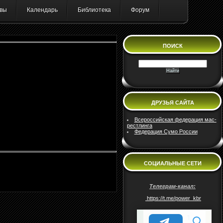
вы
Календарь
Библиотека
Форум
ПОИСК
ДРУЗЬЯ САЙТА
Всероссийская федерация мас-
рестлинга
Федерация Сумо России
СОЦИАЛЬНЫЕ СЕТИ
Телеграм-канал:
https://t.me/power_kbr