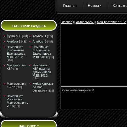
Главная
Новости
Контакт
Главная
»
Фотоальбом
»
Мас-рестлинг КБР 2
КАТЕГОРИИ РАЗДЕЛА
Сумо КБР
Альбом 1
[701]
[427]
Альбом 2
Альбом 3
[431]
[437]
Чемпионат
Чемпионат
КБР памяти
КБР памяти
Дзахмишева
Дзахмишева
М.Ш. 2013г
М.Ш. 2014г
[71]
[156]
Мас-рестлинг
Чемпионат
КБР
КБР памяти
[745]
Дзахмишева
М.Ш. 2015г
[124]
Мас-рестлинг
Кубок Кавказа
КБР 2
по мас-
[595]
Всего комментариев
:
0
рестлингу
[135]
Чемпионат
России по
Мас-рестлингу
2018
[188]
НАШ ОПРОС