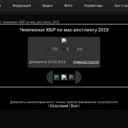
ы
Федерация
Видео
Фото
Нормативы
Зал Сла
» Чемпионат КБР по мас-рестлингу 2019
Чемпионат КБР по мас-рестлингу 2019
732
0
0.0
В реальном размере
768x768
/
Добавлено
04.03.2019
Администратор
199.4Kb
Добавлять комментарии могут только зарегистрированные пользователи.
[
Регистрация
|
Вход
]