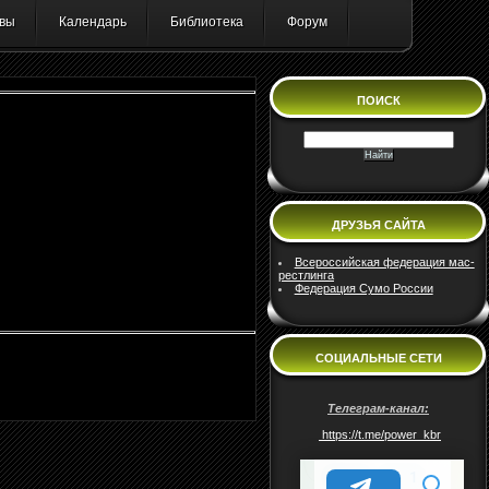
вы
Календарь
Библиотека
Форум
ПОИСК
ДРУЗЬЯ САЙТА
Всероссийская федерация мас-
рестлинга
Федерация Сумо России
СОЦИАЛЬНЫЕ СЕТИ
Телеграм-канал:
https://t.me/power_kbr