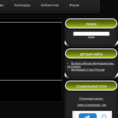
вы
Календарь
Библиотека
Форум
ПОИСК
ДРУЗЬЯ САЙТА
Всероссийская федерация мас-
рестлинга
Федерация Сумо России
СОЦИАЛЬНЫЕ СЕТИ
Телеграм-канал:
https://t.me/power_kbr