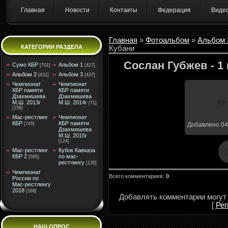
Главная
Новости
Контакты
Федерация
Виде
Главная
»
Фотоальбом
»
Альбом 
КАТЕГОРИИ РАЗДЕЛА
Кубани
Сослан Губжев - 1
Сумо КБР
Альбом 1
[701]
[427]
Альбом 2
Альбом 3
[431]
[437]
Чемпионат
Чемпионат
КБР памяти
КБР памяти
Дзахмишева
Дзахмишева
М.Ш. 2013г
М.Ш. 2014г
В ре
[71]
[156]
Мас-рестлинг
Чемпионат
КБР
КБР памяти
[745]
Добавлено
04
Дзахмишева
М.Ш. 2015г
[124]
Мас-рестлинг
Кубок Кавказа
КБР 2
по мас-
[595]
рестлингу
[135]
Чемпионат
Всего комментариев
:
0
России по
Мас-рестлингу
2018
[188]
Добавлять комментарии могут 
[
Рег
НАШ ОПРОС