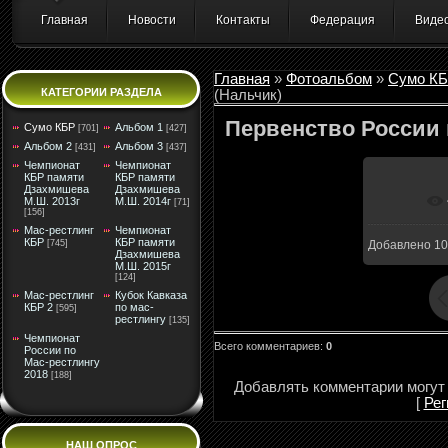
Главная
Новости
Контакты
Федерация
Виде
Главная
»
Фотоальбом
»
Сумо К
КАТЕГОРИИ РАЗДЕЛА
(Нальчик)
Первенство России 
Сумо КБР
Альбом 1
[701]
[427]
Альбом 2
Альбом 3
[431]
[437]
Чемпионат
Чемпионат
КБР памяти
КБР памяти
Дзахмишева
Дзахмишева
М.Ш. 2013г
М.Ш. 2014г
В ре
[71]
[156]
Мас-рестлинг
Чемпионат
КБР
КБР памяти
[745]
Добавлено
10
Дзахмишева
М.Ш. 2015г
[124]
Мас-рестлинг
Кубок Кавказа
КБР 2
по мас-
[595]
рестлингу
[135]
Чемпионат
Всего комментариев
:
0
России по
Мас-рестлингу
2018
[188]
Добавлять комментарии могут 
[
Рег
НАШ ОПРОС