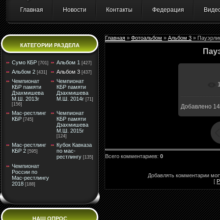
Главная
Новости
Контакты
Федерация
Виде
Главная
»
Фотоальбом
»
Альбом 3
» Пауэрли
КАТЕГОРИИ РАЗДЕЛА
Пау
Сумо КБР
Альбом 1
[701]
[427]
Альбом 2
Альбом 3
[431]
[437]
Чемпионат
Чемпионат
В реа
КБР памяти
КБР памяти
Дзахмишева
Дзахмишева
М.Ш. 2013г
М.Ш. 2014г
[71]
[156]
Добавлено
14
Мас-рестлинг
Чемпионат
КБР
КБР памяти
[745]
Дзахмишева
М.Ш. 2015г
[124]
Мас-рестлинг
Кубок Кавказа
КБР 2
по мас-
[595]
Всего комментариев
:
0
рестлингу
[135]
Чемпионат
России по
Добавлять комментарии могу
Мас-рестлингу
[
Р
2018
[188]
НАШ ОПРОС