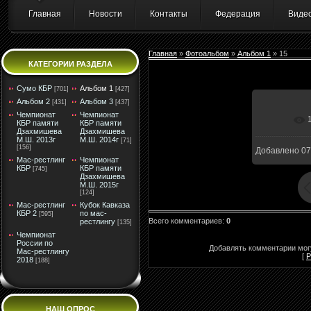
Главная
Новости
Контакты
Федерация
Виде
Главная
»
Фотоальбом
»
Альбом 1
» 15
КАТЕГОРИИ РАЗДЕЛА
Сумо КБР
Альбом 1
[701]
[427]
Альбом 2
Альбом 3
[431]
[437]
Чемпионат
Чемпионат
КБР памяти
КБР памяти
Дзахмишева
Дзахмишева
М.Ш. 2013г
М.Ш. 2014г
[71]
[156]
Добавлено
07
Мас-рестлинг
Чемпионат
КБР
КБР памяти
[745]
Дзахмишева
М.Ш. 2015г
[124]
Мас-рестлинг
Кубок Кавказа
КБР 2
по мас-
[595]
Всего комментариев
:
0
рестлингу
[135]
Чемпионат
России по
Добавлять комментарии могу
Мас-рестлингу
[
Р
2018
[188]
НАШ ОПРОС