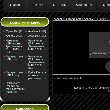
Главная
Новости
Контакты
Федерация
Виде
Главная
»
Фотоальбом
»
Альбом 1
» Image 1
КАТЕГОРИИ РАЗДЕЛА
Сумо КБР
Альбом 1
[701]
[427]
Альбом 2
Альбом 3
[431]
[437]
Чемпионат
Чемпионат
КБР памяти
КБР памяти
Дзахмишева
Дзахмишева
М.Ш. 2013г
М.Ш. 2014г
[71]
[156]
Добавлено
07
Мас-рестлинг
Чемпионат
КБР
КБР памяти
[745]
Дзахмишева
М.Ш. 2015г
[124]
Мас-рестлинг
Кубок Кавказа
КБР 2
по мас-
[595]
Всего комментариев
:
0
рестлингу
[135]
Чемпионат
России по
Добавлять комментарии могу
Мас-рестлингу
[
Р
2018
[188]
НАШ ОПРОС